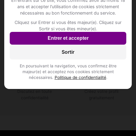
En entrant sur ce site, vous confirmez avoir au moins 18
ans et accepter l'utilisation de cookies strictement
🔒
✅
nécessaires au bon fonctionnement du service.
Cliquez sur Entrer si vous êtes majeur(e). Cliquez sur
100 % sécurisé
Profils vérifiés
Sortir si vous êtes mineur(e).
Vos données sont
Des profils authentiques
Entrer et accepter
protégées et chiffrées
et vérifiés
Sortir
En poursuivant la navigation, vous confirmez être
💬
🆓
majeur(e) et acceptez nos cookies strictement
nécessaires.
Politique de confidentialité
.
Messagerie privée
Inscription gratuite
Discutez en toute
Créez votre profil
confidentialité
gratuitement