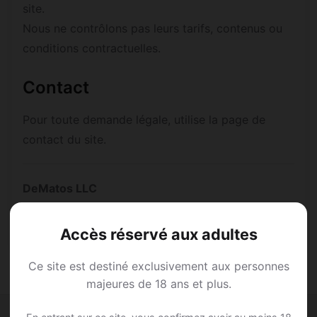
site.
Nous ne contrôlons pas leurs tarifs, contenus ou
conditions contractuelles.
Contact
Pour toute demande légale, utilise la page de
contact du site.
DeMatos LLC
30 N Gould St Ste N Sheridan, WY, 82801, United
States
Accès réservé aux adultes
Ce site est destiné exclusivement aux personnes
majeures de 18 ans et plus.