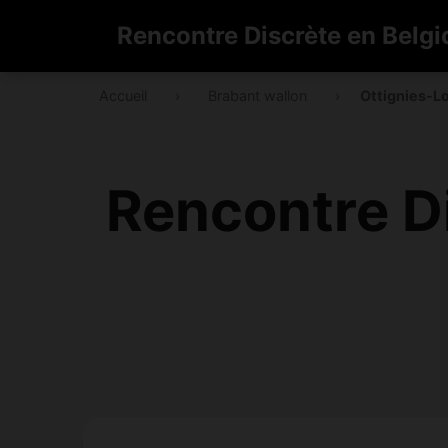
Rencontre Discrète en Belgi
Accueil
›
Brabant wallon
›
Ottignies-L
Rencontre Di