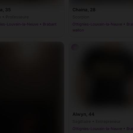
a, 35
Chaina, 28
e • Professeure
Scorpion
ies-Louvain-la-Neuve • Brabant
Ottignies-Louvain-la-Neuve • Bra
wallon
♂
Alwyn, 44
Sagittaire • Entrepreneur
Ottignies-Louvain-la-Neuve • Bra