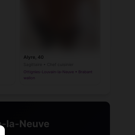
Alyre, 40
Sagittaire • Chef cuisinier
Ottignies-Louvain-la-Neuve • Brabant
wallon
n-la-Neuve