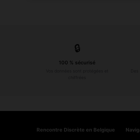
🔒
100 % sécurisé
Vos données sont protégées et
Des 
chiffrées
Rencontre Discrète en Belgique
Navig