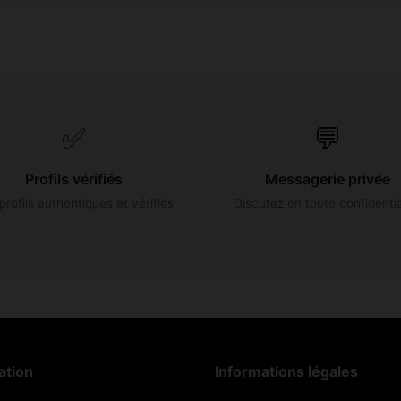
✅
💬
Profils vérifiés
Messagerie privée
profils authentiques et vérifiés
Discutez en toute confidentia
ation
Informations légales