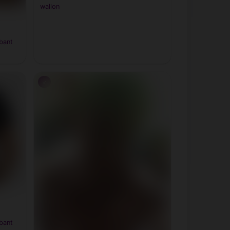
wallon
bant
♂
bant