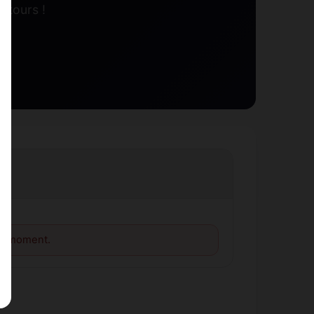
ntours !
le moment.