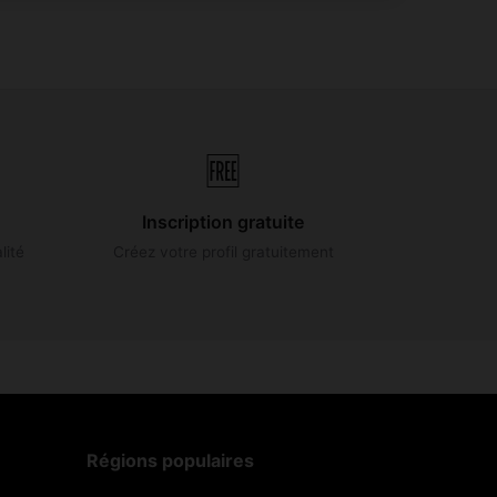
🆓
Inscription gratuite
lité
Créez votre profil gratuitement
Régions populaires