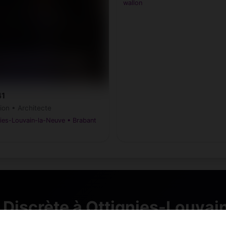
wallon
41
ion • Architecte
ies-Louvain-la-Neuve • Brabant
 Discrète à Ottignies-Louvai