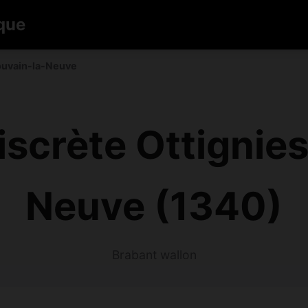
que
ouvain-la-Neuve
scrète Ottignie
Neuve (1340)
Brabant wallon