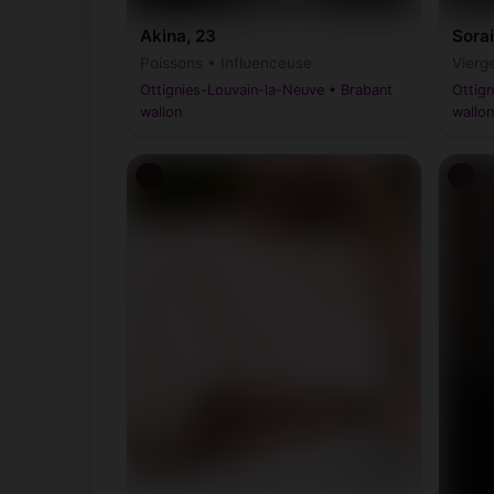
Akina, 23
Sorai
Poissons • Influenceuse
Vierg
Ottignies-Louvain-la-Neuve • Brabant
Ottign
wallon
wallon
♂
♂