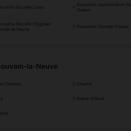
Rencontre Discrète Mont-Sa
ncontre Discrète Lasne
Guibert
ncontre Discrète Ottignies-
Rencontre Discrète Perwez
uvain-la-Neuve
-Louvain-la-Neuve
ez-Doiceau
Chastre
re
Braine-l’Alleud
bize