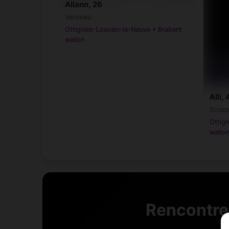
Allann, 26
Verseau
Ottignies-Louvain-la-Neuve • Brabant
wallon
Alli, 
Scorp
Ottign
wallon
Rencontre