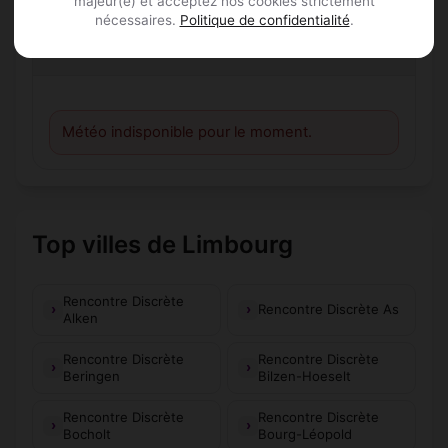
majeur(e) et acceptez nos cookies strictement
nécessaires.
Politique de confidentialité
.
Météo
Météo indisponible pour le moment.
Top villes de Limbourg
Rencontre Discrète
Rencontre Discrète As
Alken
Rencontre Discrète
Rencontre Discrète
Beringen
Bilzen-Hoeselt
Rencontre Discrète
Rencontre Discrète
Bocholt
Bourg-Léopold