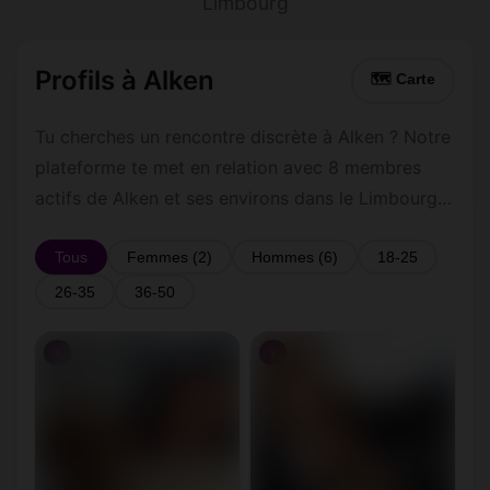
Limbourg
Profils à Alken
🗺 Carte
Tu cherches un rencontre discrète à Alken ? Notre
plateforme te met en relation avec 8 membres
actifs de Alken et ses environs dans le Limbourg.
Inscris-toi gratuitement pour contacter les
membres de Alken et les alentours.
Tous
Femmes (2)
Hommes (6)
18-25
26-35
36-50
♀
♀