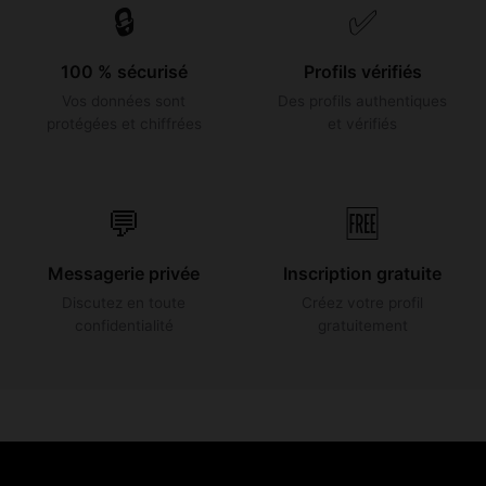
🔒
✅
100 % sécurisé
Profils vérifiés
Vos données sont
Des profils authentiques
protégées et chiffrées
et vérifiés
💬
🆓
Messagerie privée
Inscription gratuite
Discutez en toute
Créez votre profil
confidentialité
gratuitement